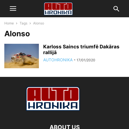
Home
Tags
Alonso
Alonso
Karloss Saincs triumfē Dakāras
rallijā
AUTOHRONIKA
-
17/01/2020
ABOUT US