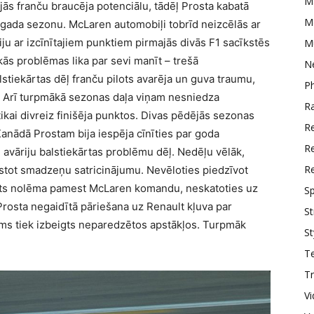
M
ās franču braucēja potenciālu, tādēļ Prosta kabatā
M
 gada sezonu. McLaren automobiļi tobrīd neizcēlās ar
ju ar izcīnītajiem punktiem pirmajās divās F1 sacīkstēs
M
kās problēmas lika par sevi manīt – trešā
N
stiekārtas dēļ franču pilots avarēja un guva traumu,
P
es. Arī turpmākā sezonas daļa viņam nesniedza
R
ikai divreiz finišēja punktos. Divas pēdējās sezonas
R
Kanādā Prostam bija iespēja cīnīties par goda
Re
u avāriju balstiekārtas problēmu dēļ. Nedēļu vēlāk,
R
stot smadzeņu satricinājumu. Nevēloties piedzīvot
osts nolēma pamest McLaren komandu, neskatoties uz
Sp
rosta negaidītā pāriešana uz Renault kļuva par
St
gums tiek izbeigts neparedzētos apstākļos. Turpmāk
St
T
Tr
V