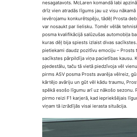
nesagatavots. McLaren komandā labi apzināj
drīz vien atradās līgums jau uz visu nākamā
ievērojamu konkurētspēju, tādēļ Prosta debi
var nosaukt par lielisku. Tomēr vēlāk tehnis
posma kvalifikācijā salūzušas automobiļa bal
kuras dēļ bija spiests izlaist divas sacīkst
pietiekami daudz pozitīvu emociju – Prosts t
sacīkstes pārpildīja viņa pacietības kausu. 
pjedestālu, taču tā vietā piedzīvoja vēl vien
pirms ASV posma Prosts avarēja vēlreiz, gū
kārtējo avāriju un gūt vēl kādu traumu, Pr
spēkā esošo līgumu arī uz nākošo sezonu. P
pirmo reizi F1 karjerā, kad iepriekšējais lī
viņam tā izrādījās visai ierasta situācija.