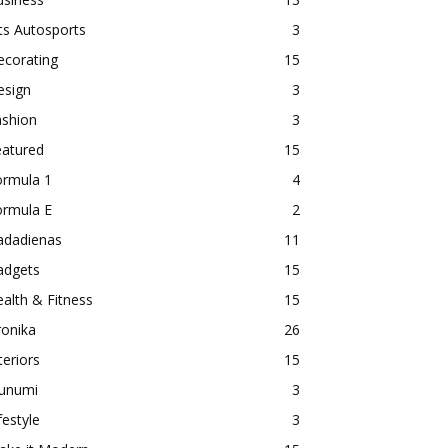
ts Autosports
3
ecorating
15
esign
3
ashion
3
eatured
15
ormula 1
4
ormula E
2
adadienas
11
adgets
15
alth & Fitness
15
ronika
26
teriors
15
aunumi
3
festyle
3