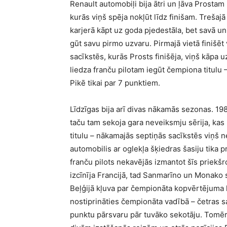
Renault automobiļi bija ātri un ļāva Prostam i
kurās viņš spēja nokļūt līdz finišam. Treša
karjerā kāpt uz goda pjedestāla, bet savā 
gūt savu pirmo uzvaru. Pirmajā vietā finišēt 
sacīkstēs, kurās Prosts finišēja, viņš kāpa 
liedza franču pilotam iegūt čempiona titul
Pikē tikai par 7 punktiem.
Līdzīgas bija arī divas nākamās sezonas. 19
taču tam sekoja gara neveiksmju sērija, kas
titulu – nākamajās septiņās sacīkstēs viņš
automobilis ar oglekļa šķiedras šasiju tika p
franču pilots nekavējās izmantot šīs priek
izcīnīja Francijā, tad Sanmarīno un Monako 
Beļģijā kļuva par čempionāta kopvērtējuma lī
nostiprināties čempionāta vadībā – četras s
punktu pārsvaru pār tuvāko sekotāju. Tomēr