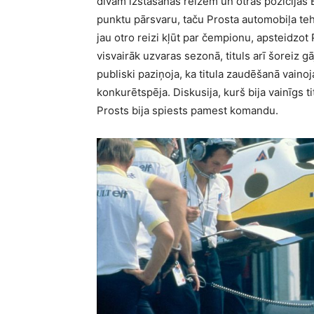
divām izstāšanās reizēm un otrās pozīcijas 
punktu pārsvaru, taču Prosta automobiļa t
jau otro reizi kļūt par čempionu, apsteidzot P
visvairāk uzvaras sezonā, tituls arī šoreiz 
publiski paziņoja, ka titula zaudēšanā vain
konkurētspēja. Diskusija, kurš bija vainīgs t
Prosts bija spiests pamest komandu.