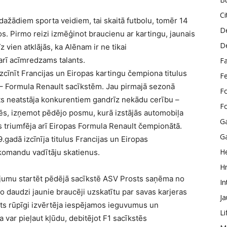
Ci
dažādiem sporta veidiem, tai skaitā futbolu, tomēr 14
D
. Pirmo reizi izmēģinot braucienu ar kartingu, jaunais
D
z vien atklājās, ka Alēnam ir ne tikai
arī acīmredzams talants.
F
cīnīt Francijas un Eiropas kartingu čempiona titulus
F
– Formula Renault sacīkstēm. Jau pirmajā sezonā
F
s neatstāja konkurentiem gandrīz nekādu cerību –
F
tēs, izņemot pēdējo posmu, kurā izstājās automobiļa
G
 triumfēja arī Eiropas Formula Renault čempionātā.
G
gadā izcīnīja titulus Francijas un Eiropas
He
 komandu vadītāju skatienus.
H
ājumu startēt pēdējā sacīkstē ASV Prosts saņēma no
In
daudzi jaunie braucēji uzskatītu par savas karjeras
J
lots rūpīgi izvērtēja iespējamos ieguvumus un
Li
var pieļaut kļūdu, debitējot F1 sacīkstēs