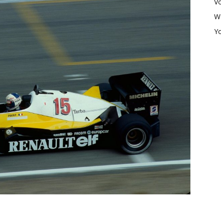
V
W
Y