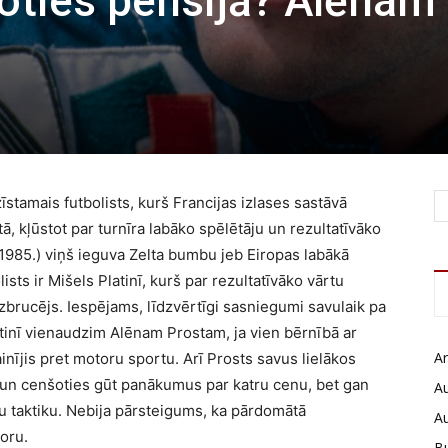
doties pensijā? Alēnam
īstamais futbolists, kurš Francijas izlases sastāvā
, kļūstot par turnīra labāko spēlētāju un rezultatīvāko
-1985.) viņš ieguva Zelta bumbu jeb Eiropas labākā
lists ir Mišels Platinī, kurš par rezultatīvāko vārtu
brucējs. Iespējams, līdzvērtīgi sasniegumi savulaik pa
atinī vienaudzim Alēnam Prostam, ja vien bērnībā ar
Ar
nījis pret motoru sportu. Arī Prosts savus lielākos
 un cenšoties gūt panākumus par katru cenu, bet gan
Au
kšu taktiku. Nebija pārsteigums, ka pārdomātā
A
oru.
B