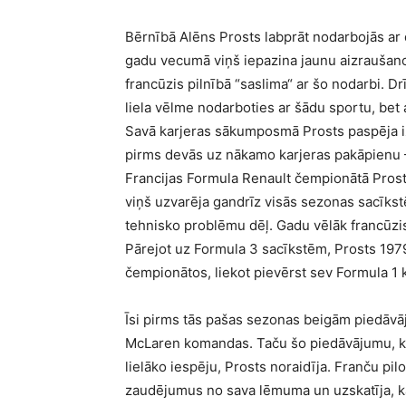
Bērnībā Alēns Prosts labprāt nodarbojās ar 
gadu vecumā viņš iepazina jaunu aizraušanos
francūzis pilnībā “saslima“ ar šo nodarbi. Drī
liela vēlme nodarboties ar šādu sportu, bet 
Savā karjeras sākumposmā Prosts paspēja iz
pirms devās uz nākamo karjeras pakāpienu 
Francijas Formula Renault čempionātā Prost
viņš uzvarēja gandrīz visās sezonas sacīks
tehnisko problēmu dēļ. Gadu vēlāk francūzis
Pārejot uz Formula 3 sacīkstēm, Prosts 1979.
čempionātos, liekot pievērst sev Formula 1
Īsi pirms tās pašas sezonas beigām piedāv
McLaren komandas. Taču šo piedāvājumu, ko 
lielāko iespēju, Prosts noraidīja. Franču pi
zaudējumus no sava lēmuma un uzskatīja, ka 