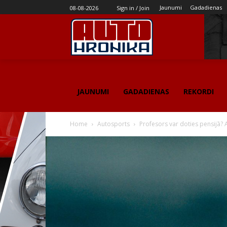
Jaunumi
Gadadienas
08-08-2026
Sign in / Join
JAUNUMI
GADADIENAS
REKORDI
Home
Autosports
Profesors var doties pensijā?