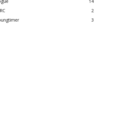
ogue
14
RC
2
oungtimer
3