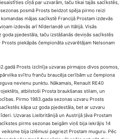
esaistīties cīņā par uzvarām, taču tikai tajās sacīkstēs,
jā sezonas posmā Prosts beidzot spēja pirmo reizi
un komandas mājas sacīkstē Francijā Prostam izdevās
viņam izdevās arī Nīderlandē un Itālijā. Visās
uz goda pjedestāla, taču izstāšanās deviņās sacīkstēs
u – Prosts piekāpās čempionāta uzvarētājam Nelsonam
82.gadā Prosts izcīnīja uzvaras pirmajos divos posmos,
 pārvilka svītru franču braucēja cerībām uz čempiona
 neguva nevienu punktu. Nākamais, Renault RE40
rojektēts, atbilstoši Prosta braukšanas stilam, un
šrocības. Pirmo 1983.gada sezonas uzvaru Prosts
sacīkstēs kāpa uz goda pjedestāla, bet ar uzvaru
deri. Uzvaras Lielbritānijā un Austrijā ļāva Prostam
acīkstes pirms sezonas beigām viņš bija iekrājis 14
 veiksme bija izlēmusi pagriezt Prostam muguru. Pēc