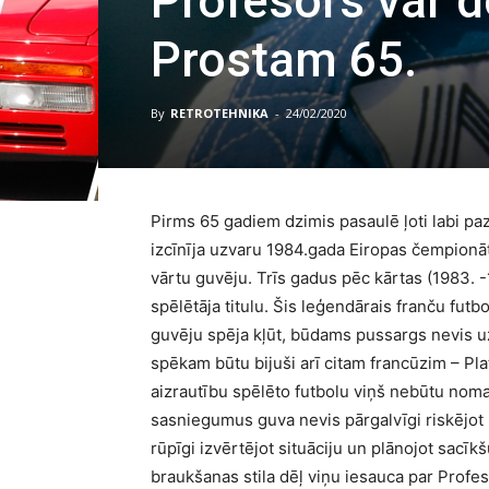
Profesors var 
Prostam 65.
By
RETROTEHNIKA
-
24/02/2020
Pirms 65 gadiem dzimis pasaulē ļoti labi paz
izcīnīja uzvaru 1984.gada Eiropas čempionātā
vārtu guvēju. Trīs gadus pēc kārtas (1983. 
spēlētāja titulu. Šis leģendārais franču futbo
guvēju spēja kļūt, būdams pussargs nevis uz
spēkam būtu bijuši arī citam francūzim – Pl
aizrautību spēlēto futbolu viņš nebūtu nomai
sasniegumus guva nevis pārgalvīgi riskējot
rūpīgi izvērtējot situāciju un plānojot sacī
braukšanas stila dēļ viņu iesauca par Profes