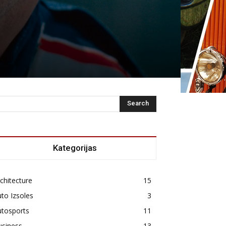
Kategorijas
chitecture
15
to Izsoles
3
utosports
11
usiness
13