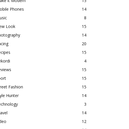
ake it Modern
15
obile Phones
14
usic
8
ew Look
15
hotography
14
acing
20
ecipes
15
kordi
4
eviews
15
ort
15
reet Fashion
15
yle Hunter
14
echnology
3
avel
14
ideo
12