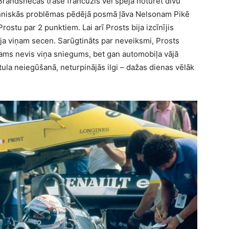
Brandshečas trasē francūzis vēl spēja noturēt divu
ehniskās problēmas pēdējā posmā ļāva Nelsonam Pikē
rostu par 2 punktiem. Lai arī Prosts bija izcīnījis
gāja viņam secen. Sarūgtināts par neveiksmi, Prosts
ojams nevis viņa sniegums, bet gan automobiļa vājā
itula neiegūšanā, neturpinājās ilgi – dažas dienas vēlāk