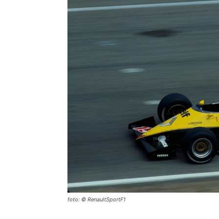
foto: © RenaultSportF1