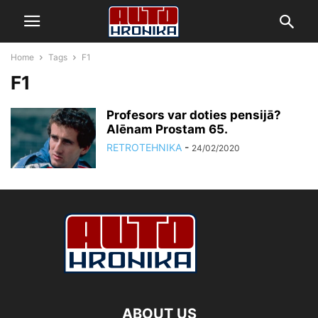
Home
Tags
F1
F1
Profesors var doties pensijā?
Alēnam Prostam 65.
RETROTEHNIKA
-
24/02/2020
ABOUT US