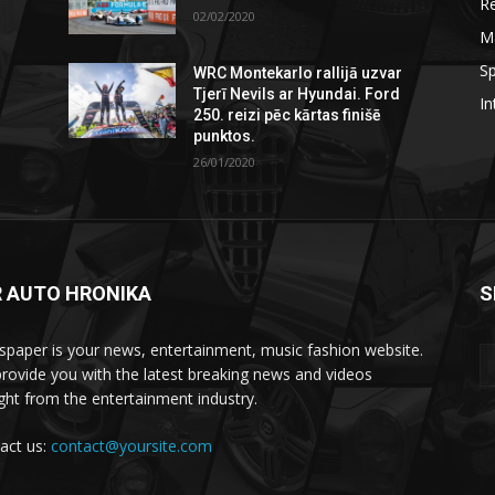
R
02/02/2020
M
Sp
WRC Montekarlo rallijā uzvar
Tjerī Nevils ar Hyundai. Ford
In
250. reizi pēc kārtas finišē
punktos.
26/01/2020
R AUTO HRONIKA
S
paper is your news, entertainment, music fashion website.
rovide you with the latest breaking news and videos
ight from the entertainment industry.
act us:
contact@yoursite.com