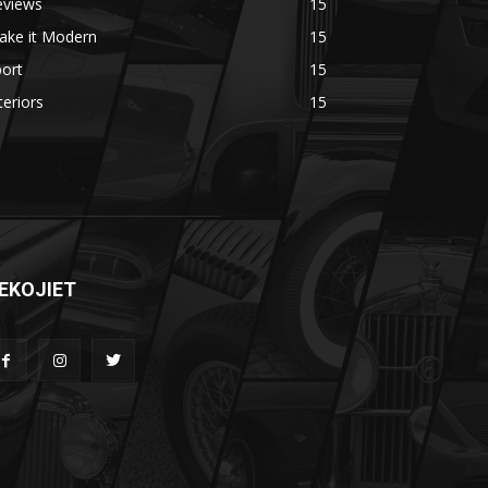
eviews
15
ake it Modern
15
ort
15
teriors
15
EKOJIET