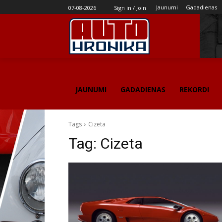
Jaunumi
Gadadienas
07-08-2026
Sign in / Join
JAUNUMI
GADADIENAS
REKORDI
Tags
Cizeta
Tag:
Cizeta