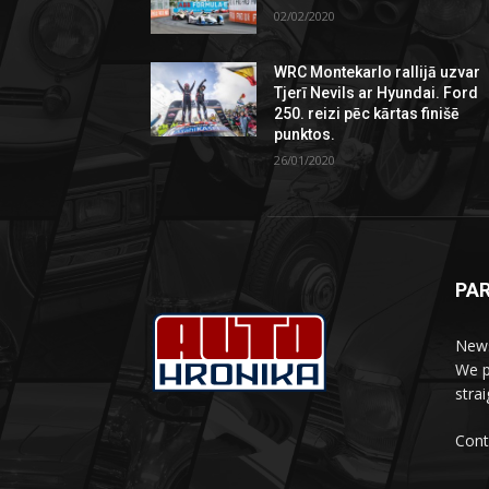
02/02/2020
WRC Montekarlo rallijā uzvar
Tjerī Nevils ar Hyundai. Ford
250. reizi pēc kārtas finišē
punktos.
26/01/2020
PA
News
We p
stra
Cont