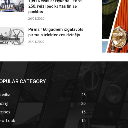
Tjerī Nevils ar Hyundai. Ford
250. reizi pēc kārtas finišē
punktos.
26/01/2020
Pirms 160 gadiem izgatavots
pirmais iekšdedzes dzinējs
23/01/2020
OPULAR CATEGORY
ronika
26
acing
20
ecipes
15
ew Look
15