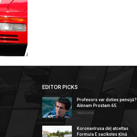
EDITOR PICKS
Profesors var doties pensijā?
Alēnam Prostam 65.
24/02/2020
Koronavīrusa dēļ atceltas
Formula E sacīkstes Ķīnā