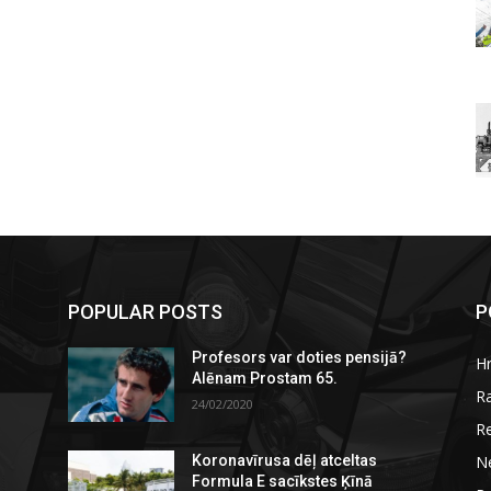
POPULAR POSTS
P
Profesors var doties pensijā?
H
Alēnam Prostam 65.
R
24/02/2020
R
N
Koronavīrusa dēļ atceltas
Formula E sacīkstes Ķīnā