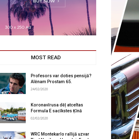
MOST READ
Profesors var doties pensijā?
Alēnam Prostam 65.
24/02/2020
Koronavīrusa dēļ atceltas
Formula E sacīkstes Ķīnā
02/02/2020
WRC Montekarlo rallijā uzvar