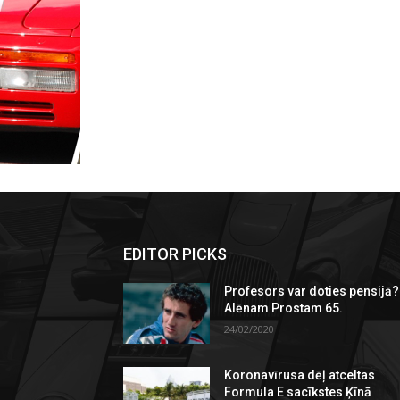
EDITOR PICKS
Profesors var doties pensijā?
Alēnam Prostam 65.
24/02/2020
Koronavīrusa dēļ atceltas
Formula E sacīkstes Ķīnā