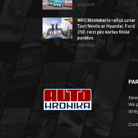
02/02/2020
WRC Montekarlo rallijā uzvar
Tjerī Nevils ar Hyundai. Ford
250. reizi pēc kārtas finišē
punktos.
26/01/2020
PA
News
We p
stra
Cont