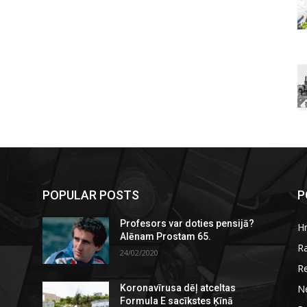
POPULAR POSTS
P
Profesors var doties pensijā?
H
Alēnam Prostam 65.
R
24/02/2020
R
N
Koronavīrusa dēļ atceltas
Formula E sacīkstes Ķīnā