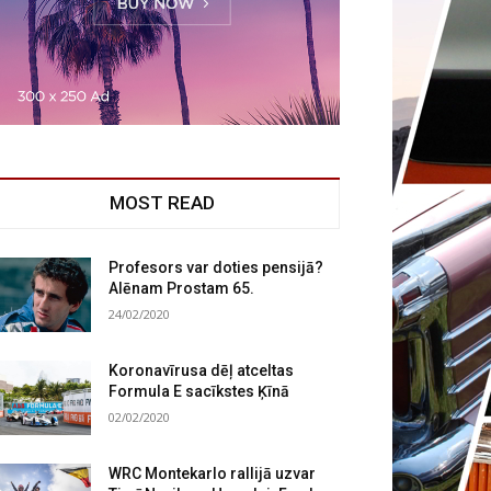
MOST READ
Profesors var doties pensijā?
Alēnam Prostam 65.
24/02/2020
Koronavīrusa dēļ atceltas
Formula E sacīkstes Ķīnā
02/02/2020
WRC Montekarlo rallijā uzvar