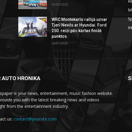
R
02/02/2020
M
Sp
WRC Montekarlo rallijā uzvar
Tjerī Nevils ar Hyundai. Ford
In
250. reizi pēc kārtas finišē
punktos.
26/01/2020
R AUTO HRONIKA
S
paper is your news, entertainment, music fashion website.
rovide you with the latest breaking news and videos
ight from the entertainment industry.
act us:
contact@yoursite.com