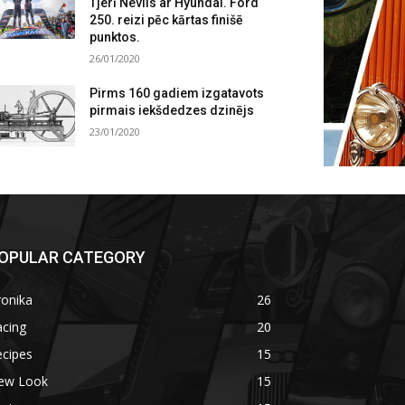
Tjerī Nevils ar Hyundai. Ford
250. reizi pēc kārtas finišē
punktos.
26/01/2020
Pirms 160 gadiem izgatavots
pirmais iekšdedzes dzinējs
23/01/2020
OPULAR CATEGORY
ronika
26
acing
20
ecipes
15
ew Look
15