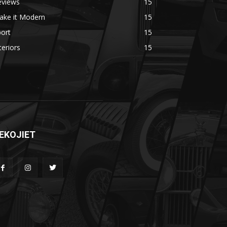
eviews
15
ake it Modern
15
ort
15
teriors
15
EKOJIET