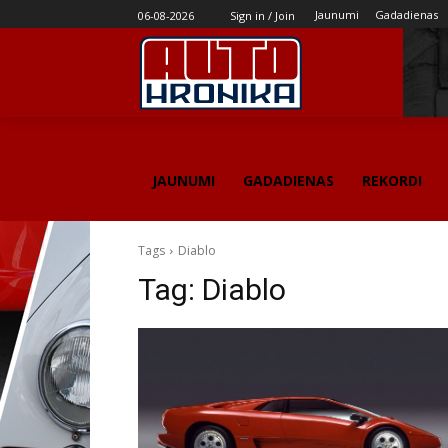
Jaunumi
Gadadienas
06-08-2026
Sign in / Join
JAUNUMI
GADADIENAS
REKORDI
Tags
Diablo
Tag:
Diablo