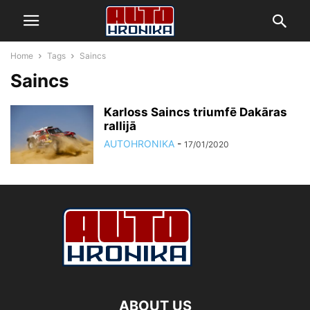
Home
Tags
Saincs
Saincs
Karloss Saincs triumfē Dakāras
rallijā
AUTOHRONIKA
-
17/01/2020
ABOUT US