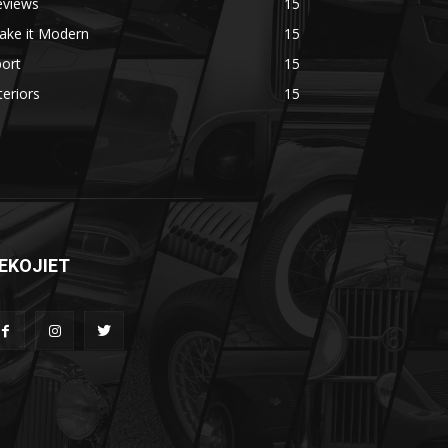
eviews
15
ake it Modern
15
ort
15
teriors
15
EKOJIET