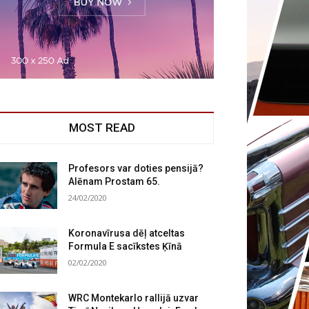
MOST READ
Profesors var doties pensijā?
Alēnam Prostam 65.
24/02/2020
Koronavīrusa dēļ atceltas
Formula E sacīkstes Ķīnā
02/02/2020
WRC Montekarlo rallijā uzvar