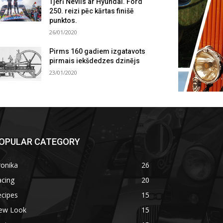
Tjerī Nevils ar Hyundai. Ford
250. reizi pēc kārtas finišē
punktos.
26/01/2020
Pirms 160 gadiem izgatavots
pirmais iekšdedzes dzinējs
23/01/2020
OPULAR CATEGORY
ronika
26
acing
20
ecipes
15
ew Look
15