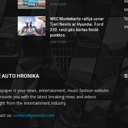
R
02/02/2020
M
Sp
WRC Montekarlo rallijā uzvar
Tjerī Nevils ar Hyundai. Ford
In
250. reizi pēc kārtas finišē
punktos.
26/01/2020
R AUTO HRONIKA
S
paper is your news, entertainment, music fashion website.
rovide you with the latest breaking news and videos
ight from the entertainment industry.
act us:
contact@yoursite.com