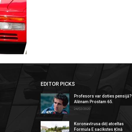
EDITOR PICKS
Profesors var doties pensijā?
Alēnam Prostam 65.
24/02/2020
Koronavīrusa dēļ atceltas
Formula E sacīkstes Ķīnā