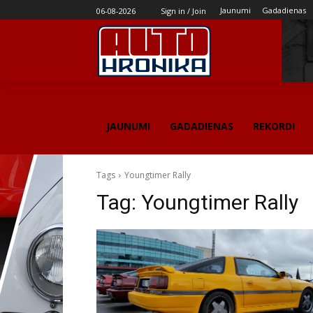
Jaunumi
Gadadienas
06-08-2026
Sign in / Join
JAUNUMI
GADADIENAS
REKORDI
Tags
Youngtimer Rally
Tag:
Youngtimer Rally