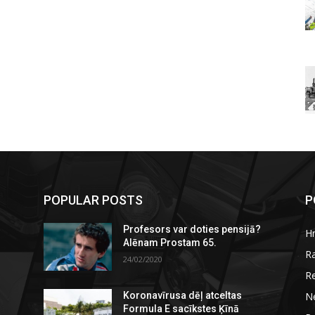
POPULAR POSTS
P
Profesors var doties pensijā?
H
Alēnam Prostam 65.
R
24/02/2020
R
N
Koronavīrusa dēļ atceltas
Formula E sacīkstes Ķīnā