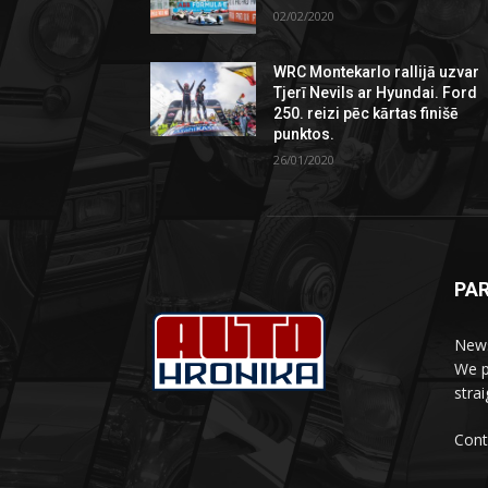
02/02/2020
WRC Montekarlo rallijā uzvar
Tjerī Nevils ar Hyundai. Ford
250. reizi pēc kārtas finišē
punktos.
26/01/2020
PA
News
We p
stra
Cont