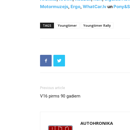
Motormuzejs
,
Ergo
,
WhatCar.lv
un
Pony&S
TAGS
Youngtimer
Youngtimer Rally
Previous article
V16 pirms 90 gadiem
AUTOHRONIKA