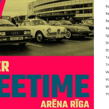
R
R
Re
R
Sp
St
St
T
Tr
V
V
W
Y