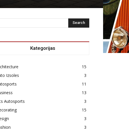
Kategorijas
chitecture
15
to Izsoles
3
utosports
11
usiness
13
ts Autosports
3
ecorating
15
esign
3
ashion
3