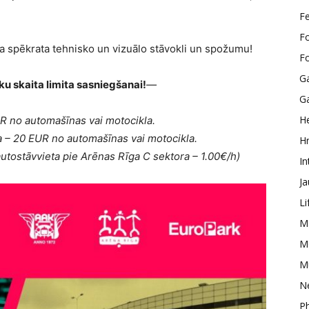
F
F
 spēkrata tehnisko un vizuālo stāvokli un spožumu!
F
G
eku skaita limita sasniegšanai!
—
G
He
UR no automašīnas vai motocikla.
a – 20 EUR no automašīnas vai motocikla.
H
utostāvvieta pie Arēnas Rīga C sektora – 1.00€/h)
In
J
Li
M
M
M
N
P