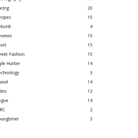
acing
20
ecipes
15
kordi
4
eviews
15
ort
15
reet Fashion
15
yle Hunter
14
echnology
3
avel
14
ideo
12
ogue
14
RC
2
oungtimer
3