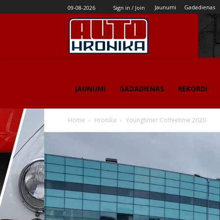
Jaunumi
Gadadienas
09-08-2026
Sign in / Join
JAUNUMI
GADADIENAS
REKORDI
Home
Hronika
Youngtimer Coffeetime 2020