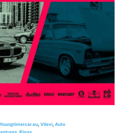
Youngtimercar.eu
,
Vilevi
,
Auto
ventures
,
Rīgas