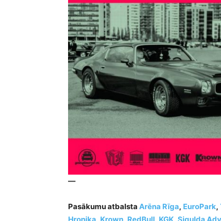
—
Pasākumu atbalsta
Arēna Rīga
,
EuroPark
,
Hronika
,
Krown
,
RedBull
,
KGK
,
Sigulda Ad