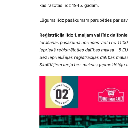
kas ražotas līdz 1945. gadam.
Lūgums līdz pasākumam parupēties par sava
Reģistrācija līdz 1. maijam vai līdz dalībni
Ierašanās pasākuma norieses vietā no 11:00
Iepriekš reģistrējoties dalības maksa – 5 E
Bez iepriekšējas reģistrācijas dalības maks
Skatītājiem ieeja bez maksas (apmeklētāju a