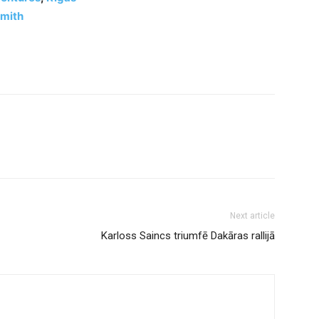
mith
Next article
Karloss Saincs triumfē Dakāras rallijā