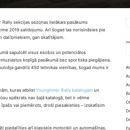
 Rally sekcijas sezonas lielākais pasākums
time 2019 salidojumu. Arī šogad tas norisināsies pie
an dalībniekiem, gan skatītājiem.
umā sapulcēt visus esošos un potenciālos
entuziastus kopīgā pasākumā bez sportiska piegājiena.
Ar
ulcēja gandrīz 450 tehnikas vienības, šogad mums ir
Au
A
nām, kuras atbilst
Youngtimer Rally katalogam
un
B
ūsu spēkrats nav šajā katalogā, bet ir vēlme
Ci
, īpašs vai piemērots, droši piesakieties – izskatīsim
D
D
ti piedalīties arī klasiskie motocikli un automašīnas,
F