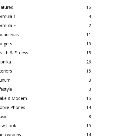
eatured
15
ormula 1
4
ormula E
2
adadienas
11
adgets
15
alth & Fitness
15
ronika
26
teriors
15
aunumi
3
festyle
3
ake it Modern
15
obile Phones
14
usic
8
ew Look
15
hotography
14