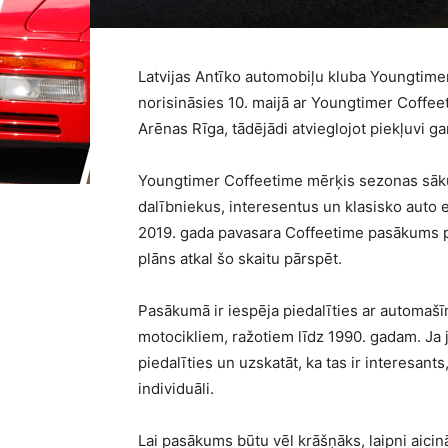
Latvijas Antīko automobiļu kluba Youngtimer
norisināsies 10. maijā ar Youngtimer Coffee
Arēnas Rīga, tādējādi atvieglojot piekļuvi g
Youngtimer Coffeetime mērķis sezonas sāk
dalībniekus, interesentus un klasisko auto 
2019. gada pavasara Coffeetime pasākums p
plāns atkal šo skaitu pārspēt.
Pasākumā ir iespēja piedalīties ar automašī
motocikliem, ražotiem līdz 1990. gadam. Ja j
piedalīties un uzskatāt, ka tas ir interesants
individuāli.
Lai pasākums būtu vēl krāšņāks, laipni aicinā