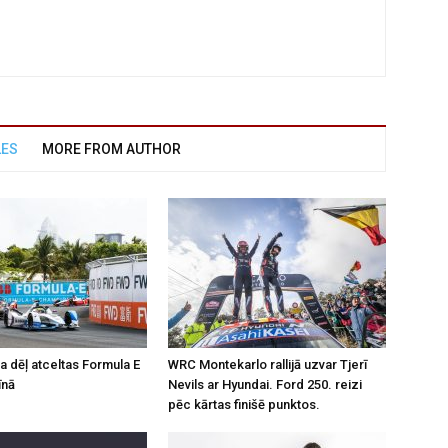
LES
MORE FROM AUTHOR
a dēļ atceltas Formula E
WRC Montekarlo rallijā uzvar Tjerī
īnā
Nevils ar Hyundai. Ford 250. reizi
pēc kārtas finišē punktos.