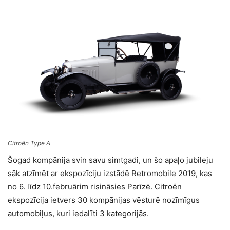
Citroën Type A
Šogad kompānija svin savu simtgadi, un šo apaļo jubileju
sāk atzīmēt ar ekspozīciju izstādē Retromobile 2019, kas
no 6. līdz 10.februārim risināsies Parīzē. Citroën
ekspozīcija ietvers 30 kompānijas vēsturē nozīmīgus
automobiļus, kuri iedalīti 3 kategorijās.