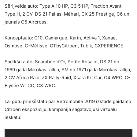
Sērijveida auto: Type A 10 HP, C3 5 HP, Traction Avant,
Type H, 2 CV, DS 21 Pallas, Méhari, CX 25 Prestige, C6 un
jaunais C5 Aircross.
Konceptauto: C10, Camargue, Karin, Activa 1, Xanae,
Osmose, C-Métisse, GTbyCitroën, Tubik, CXPERIENCE.
Sacīkšu auto: Scarabée d’Or, Petite Rosalie, DS 21 no
1969.gada Marokas rallija, SM no 1971.gada Marokas rallija,
2 CV Africa Raid, ZX Rally-Raid, Xsara Kit Car, C4 WRC, C-
Elysée WTCC, C3 WRC.
Lai gūtu priekšstatu par Retromobile 2019 izstādē gaidāmo
Citroën ekspozīciju, kompānija sagatavojusi virtuālu
ieskatu: