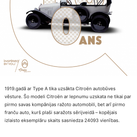
1919.gadā ar Type A tika uzsākta Citroën autobūves
vēsture. Šo modeli Citroën ar lepnumu uzskata ne tikai par
pirmo savas kompānijas ražoto automobili, bet arī pirmo
franču auto, kurš plaši saražots sērijveidā – kopējais
izlaisto eksemplāru skaits sasniedza 24093 vienības.