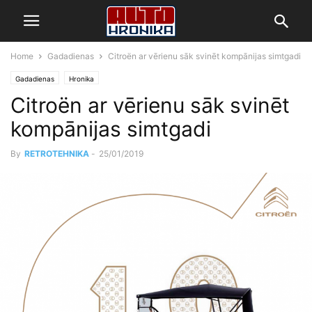
Home
Gadadienas
Citroën ar vērienu sāk svinēt kompānijas simtgadi
Gadadienas
Hronika
Citroën ar vērienu sāk svinēt
kompānijas simtgadi
By
RETROTEHNIKA
-
25/01/2019