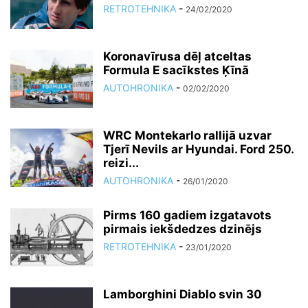
RETROTEHNIKA
-
24/02/2020
Koronavīrusa dēļ atceltas
Formula E sacīkstes Ķīnā
AUTOHRONIKA
-
02/02/2020
WRC Montekarlo rallijā uzvar
Tjerī Nevils ar Hyundai. Ford 250.
reizi...
AUTOHRONIKA
-
26/01/2020
Pirms 160 gadiem izgatavots
pirmais iekšdedzes dzinējs
RETROTEHNIKA
-
23/01/2020
Lamborghini Diablo svin 30