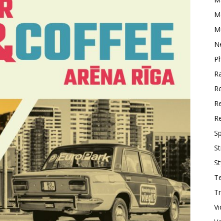
M
M
N
P
R
R
Re
R
Sp
St
St
T
Tr
V