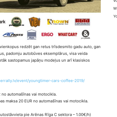
V
W
Y
 vienkopus redzēt gan retus trīsdesmito gadu auto, gan
us, padomju autobūves eksemplārus, visa veida
etāk sastopamus japāņu modeļus un arī klasiskos
merrally.lv/event/youngtimer-cars-coffee-2019/
R no automašīnas vai motocikla.
ības maksa 20 EUR no automašīnas vai motocikla.
utostāvvieta pie Arēnas Rīga C sektora – 1.00€/h)