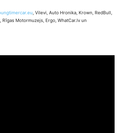
oungtimercar.eu
, Vilevi, Auto Hronika, Krown, RedBull,
, Rīgas Motormuzejs, Ergo, WhatCar.lv un