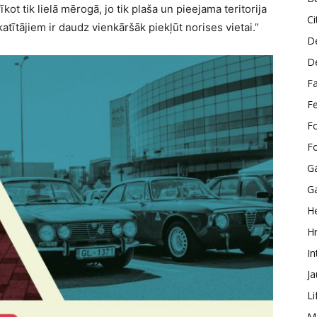
ot tik lielā mērogā, jo tik plaša un pieejama teritorija
Ci
katītājiem ir daudz vienkāršāk piekļūt norises vietai.”
D
D
F
F
F
F
G
G
He
H
In
J
Li
M