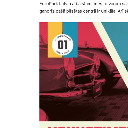
EuroPark Latvia atbalstam, mēs to varam sarīk
gandrīz pašā pilsētas centrā ir unikāla. Arī s