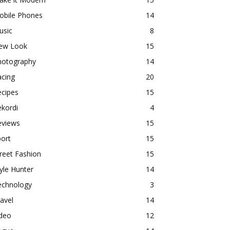
obile Phones
14
usic
8
ew Look
15
hotography
14
acing
20
ecipes
15
kordi
4
eviews
15
ort
15
reet Fashion
15
yle Hunter
14
echnology
3
avel
14
ideo
12