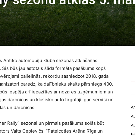
a
jas Antīko automobiļu kluba sezonas atklāšanas
 Šis būs jau astotais šāda formāta pasākums kopš
ievērojami palielinās, rekordu sasniedzot 2018. gada
anizatori paredz, ka dalībnieku skaits pārsniegs 400.
m būs iespēja arī iepazīties ar nozares uzņēmumiem un
as darbnīcas un klasisko auto tirgotāji, gan servisi un
Ar
as un darbnīcas.
Au
mer Rally” sezonai un pirmais pasākums solās būt
A
ators Valts Ceplevičs. “Pateicoties Arēna Rīga un
B