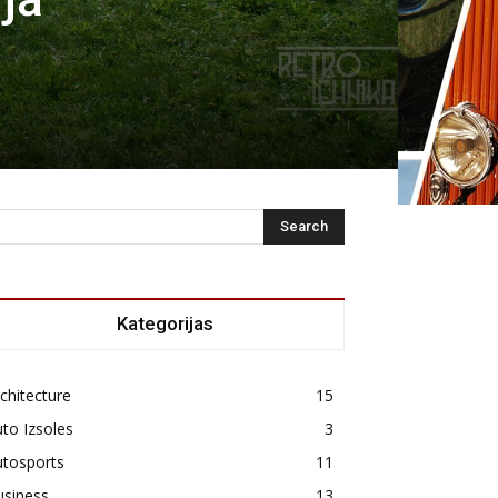
Kategorijas
chitecture
15
to Izsoles
3
utosports
11
usiness
13