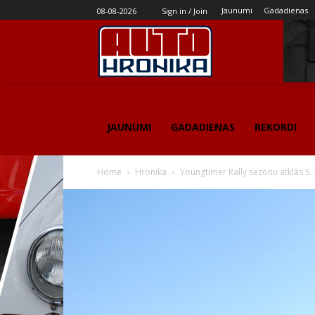
Jaunumi
Gadadienas
08-08-2026
Sign in / Join
JAUNUMI
GADADIENAS
REKORDI
Home
Hronika
Youngtimer Rally sezonu atklās 5.