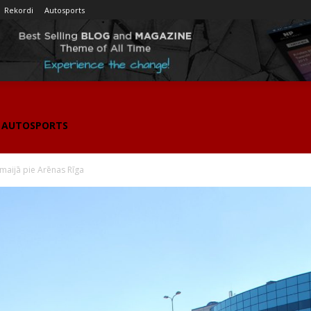
Rekordi
Autosports
AUTOSPORTS
 maijā pie Arēnas Rīga