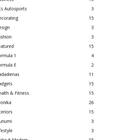
ts Autosports
3
ecorating
15
esign
3
ashion
3
eatured
15
ormula 1
4
ormula E
2
adadienas
11
adgets
15
alth & Fitness
15
ronika
26
teriors
15
aunumi
3
festyle
3
ake it Modern
15