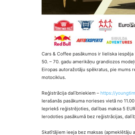
Cars & Coffee pasākumos ir lieliska iespēja
50. – 70. gadu amerikāņu grandiozos modeļ
Eiropas autoražotāju spēkratus, pie mums r
motociklus.
Reģistrācija dalībniekiem –
https://youngti
Ierašanās pasākuma norieses vietā no 11.00
Iepriekš reģistrējoties, dalības maksa 5 EU
Ierodoties pasākumā bez reģistrācijas, dal
Skatītājiem ieeja bez maksas (apmeklētāju a