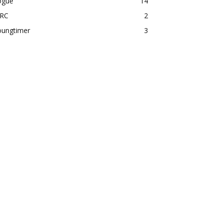
ogue
14
RC
2
oungtimer
3