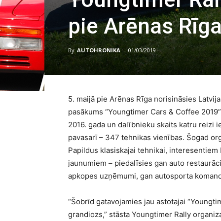
pie Arēnas Rīg
By
AUTOHRONIKA
-
01/03/2019
5. maijā pie Arēnas Rīga norisināsies Latvi
pasākums “Youngtimer Cars & Coffee 2019”.
2016. gada un dalībnieku skaits katru reizi 
pavasarī – 347 tehnikas vienības. Šogad org
Papildus klasiskajai tehnikai, interesentie
jaunumiem – piedalīsies gan auto restaurācij
apkopes uzņēmumi, gan autosporta komand
“Šobrīd gatavojamies jau astotajai “Youngti
grandiozs,” stāsta Youngtimer Rally organiz