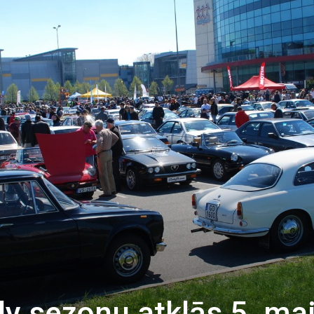
y sezonu atklās 5. mai