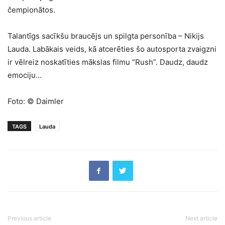
čempionātos.
Talantīgs sacīkšu braucējs un spilgta personība – Nikijs
Lauda. Labākais veids, kā atcerēties šo autosporta zvaigzni
ir vēlreiz noskatīties mākslas filmu “Rush”. Daudz, daudz
emociju…
Foto: © Daimler
TAGS
Lauda
Previous article
Next article