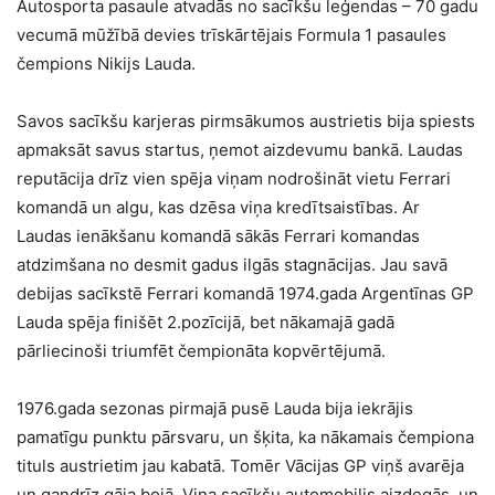
Autosporta pasaule atvadās no sacīkšu leģendas – 70 gadu
vecumā mūžībā devies trīskārtējais Formula 1 pasaules
čempions Nikijs Lauda.
Savos sacīkšu karjeras pirmsākumos austrietis bija spiests
apmaksāt savus startus, ņemot aizdevumu bankā. Laudas
reputācija drīz vien spēja viņam nodrošināt vietu Ferrari
komandā un algu, kas dzēsa viņa kredītsaistības. Ar
Laudas ienākšanu komandā sākās Ferrari komandas
atdzimšana no desmit gadus ilgās stagnācijas. Jau savā
debijas sacīkstē Ferrari komandā 1974.gada Argentīnas GP
Lauda spēja finišēt 2.pozīcijā, bet nākamajā gadā
pārliecinoši triumfēt čempionāta kopvērtējumā.
1976.gada sezonas pirmajā pusē Lauda bija iekrājis
pamatīgu punktu pārsvaru, un šķita, ka nākamais čempiona
tituls austrietim jau kabatā. Tomēr Vācijas GP viņš avarēja
un gandrīz gāja bojā. Viņa sacīkšu automobilis aizdegās, un