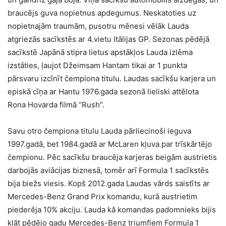
braucējs guva nopietnus apdegumus. Neskatoties uz
nopietnajām traumām, pusotru mēnesi vēlāk Lauda
atgriezās sacīkstēs ar 4.vietu Itālijas GP. Sezonas pēdējā
sacīkstē Japānā stipra lietus apstākļos Lauda izlēma
izstāties, ļaujot Džeimsam Hantam tikai ar 1 punkta
pārsvaru izcīnīt čempiona titulu. Laudas sacīkšu karjera un
episkā cīņa ar Hantu 1976.gada sezonā lieliski attēlota
Rona Hovarda filmā “Rush”.
Savu otro čempiona titulu Lauda pārliecinoši ieguva
1997.gadā, bet 1984.gadā ar McLaren kļuva par trīskārtējo
čempionu. Pēc sacīkšu braucēja karjeras beigām austrietis
darbojās aviācijas biznesā, tomēr arī Formula 1 sacīkstēs
bija biežs viesis. Kopš 2012.gada Laudas vārds saistīts ar
Mercedes-Benz Grand Prix komandu, kurā austrietim
piederēja 10% akciju. Lauda kā komandas padomnieks bijis
klāt pēdējo gadu Mercedes-Benz triumfiem Formula 1