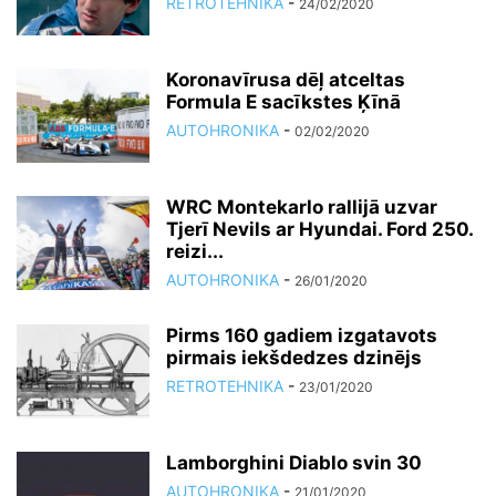
RETROTEHNIKA
-
24/02/2020
Koronavīrusa dēļ atceltas
Formula E sacīkstes Ķīnā
AUTOHRONIKA
-
02/02/2020
WRC Montekarlo rallijā uzvar
Tjerī Nevils ar Hyundai. Ford 250.
reizi...
AUTOHRONIKA
-
26/01/2020
Pirms 160 gadiem izgatavots
pirmais iekšdedzes dzinējs
RETROTEHNIKA
-
23/01/2020
Lamborghini Diablo svin 30
AUTOHRONIKA
-
21/01/2020