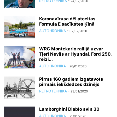
RETROTEHNIKA
-
24/02/2020
Koronavīrusa dēļ atceltas
Formula E sacīkstes Ķīnā
AUTOHRONIKA
-
02/02/2020
WRC Montekarlo rallijā uzvar
Tjerī Nevils ar Hyundai. Ford 250.
reizi...
AUTOHRONIKA
-
26/01/2020
Pirms 160 gadiem izgatavots
pirmais iekšdedzes dzinējs
RETROTEHNIKA
-
23/01/2020
Lamborghini Diablo svin 30
AUTOHRONIKA
-
21/01/2020