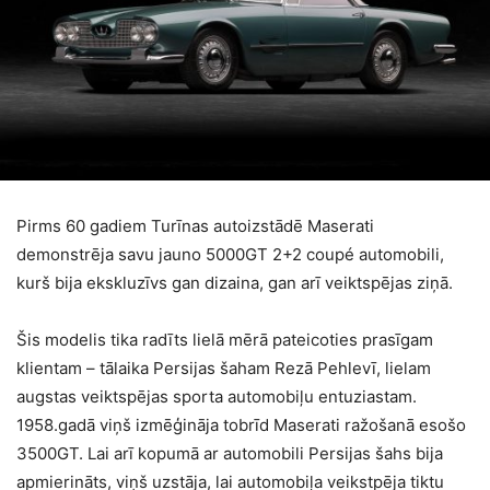
Pirms 60 gadiem Turīnas autoizstādē Maserati
demonstrēja savu jauno 5000GT 2+2 coupé automobili,
kurš bija ekskluzīvs gan dizaina, gan arī veiktspējas ziņā.
Šis modelis tika radīts lielā mērā pateicoties prasīgam
klientam – tālaika Persijas šaham Rezā Pehlevī, lielam
augstas veiktspējas sporta automobiļu entuziastam.
1958.gadā viņš izmēģināja tobrīd Maserati ražošanā esošo
3500GT. Lai arī kopumā ar automobili Persijas šahs bija
apmierināts, viņš uzstāja, lai automobiļa veikstpēja tiktu