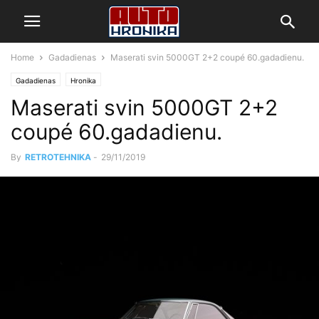
Home
Gadadienas
Maserati svin 5000GT 2+2 coupé 60.gadadienu.
Gadadienas
Hronika
Maserati svin 5000GT 2+2
coupé 60.gadadienu.
By
RETROTEHNIKA
-
29/11/2019