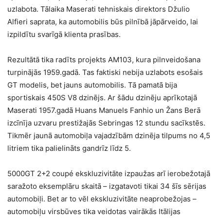
uzlabota. Tālaika Maserati tehniskais direktors Džulio
Alfieri saprata, ka automobilis būs pilnībā jāpārveido, lai
izpildītu svarīgā klienta prasības.
Rezultātā tika radīts projekts AM103, kura pilnveidošana
turpinājās 1959.gadā. Tas faktiski nebija uzlabots esošais
GT modelis, bet jauns automobilis. Tā pamatā bija
sportiskais 450S V8 dzinējs. Ar šādu dzinēju aprīkotajā
Maserati 1957.gadā Huans Manuels Fanhio un Žans Berā
izcīnīja uzvaru prestižajās Sebringas 12 stundu sacīkstēs.
Tikmēr jaunā automobiļa vajadzībām dzinēja tilpums no 4,5
litriem tika palielināts gandrīz līdz 5.
5000GT 2+2 coupé ekskluzivitāte izpaužas arī ierobežotajā
saražoto eksemplāru skaitā – izgatavoti tikai 34 šīs sērijas
automobiļi. Bet ar to vēl ekskluzivitāte neaprobežojas –
automobiļu virsbūves tika veidotas vairākās Itālijas