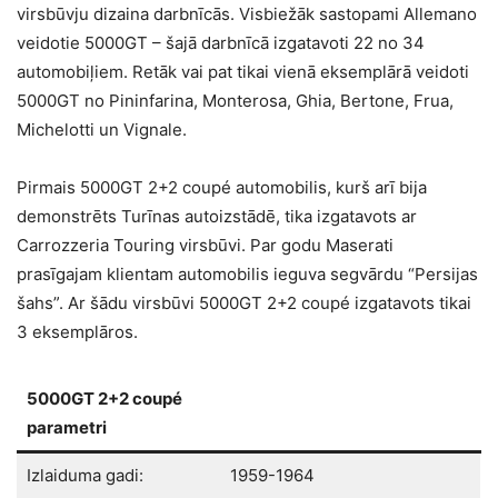
virsbūvju dizaina darbnīcās. Visbiežāk sastopami Allemano
veidotie 5000GT – šajā darbnīcā izgatavoti 22 no 34
automobiļiem. Retāk vai pat tikai vienā eksemplārā veidoti
5000GT no Pininfarina, Monterosa, Ghia, Bertone, Frua,
Michelotti un Vignale.
Pirmais 5000GT 2+2 coupé automobilis, kurš arī bija
demonstrēts Turīnas autoizstādē, tika izgatavots ar
Carrozzeria Touring virsbūvi. Par godu Maserati
prasīgajam klientam automobilis ieguva segvārdu “Persijas
šahs”. Ar šādu virsbūvi 5000GT 2+2 coupé izgatavots tikai
3 eksemplāros.
5000GT 2+2 coupé
parametri
Izlaiduma gadi:
1959-1964