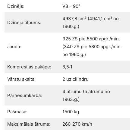
Dzinējs:
V8 – 90°
4937,8 cm³ (4941,1 cm³ no
Dzinēja tilpums:
1960.g.)
325 ZS pie 5500 apgr./min.
Jauda:
(340 ZS pie 5800 apgr./min.
no 1960.g.)
Kompresijas pakāpe:
8,5:1
Vārstu skaits:
2 uz cilindru
4 ātrumu (5 ātrumu no
Pārnesumkārba:
1963.g.)
Pašmasa:
1500 kg
Maksimālais ātrums:
260-270 km/h